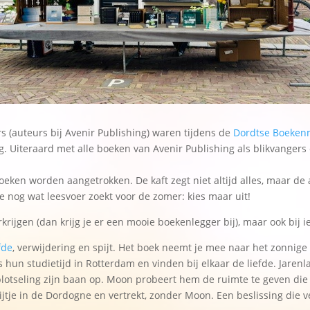
 (auteurs bij Avenir Publishing) waren tijdens de
Dordtse Boeken
g. Uiteraard met alle boeken van Avenir Publishing als blikvanger
ken worden aangetrokken. De kaft zegt niet altijd alles, maar de
e nog wat leesvoer zoekt voor de zomer: kies maar uit!
erkrijgen (dan krijg je er een mooie boekenlegger bij), maar ook bij 
efde
, verwijdering en spijt. Het boek neemt je mee naar het zonnige 
un studietijd in Rotterdam en vinden bij elkaar de liefde. Jarenla
 plotseling zijn baan op. Moon probeert hem de ruimte te geven die 
ijtje in de Dordogne en vertrekt, zonder Moon. Een beslissing die