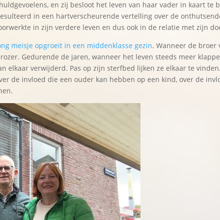
huldgevoelens, en zij besloot het leven van haar vader in kaart te
eresulteerd in een hartverscheurende vertelling over de onthutse
oorwerkte in zijn verdere leven en dus ook in de relatie met zijn do
als jong meisje opgroeit in een middenklasse gezin
. Wanneer de broer v
 brozer. Gedurende de jaren, wanneer het leven steeds meer klappen 
 elkaar verwijderd. Pas op zijn sterfbed lijken ze elkaar te vinden.
ver de invloed die een ouder kan hebben op een kind, over de inv
nen.