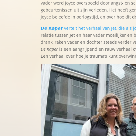
vader werd Joyce overspoeld door angst- en sc
gebeurtenissen uit zijn verleden. Het heeft g
Joyce beleefde in oorlogstijd, en over hoe dit d
𝘿𝙚 𝙆𝙖𝙥𝙚𝙧 vertelt het verhaal van Jet, die 
relatie tussen Jet en haar vader moeilijker en
drank, raken vader en dochter steeds verder van
De Kaper
is een aangrijpend en rauw verhaal o
Een verhaal over hoe je trauma’s kunt overwin