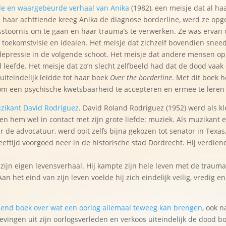
grijpende en waargebeurde verhaal van Anika
(1982), een meisje dat al ha
haar achttiende kreeg Anika de diagnose borderline, werd ze opg
sstoornis om te gaan en haar trauma’s te verwerken. Ze was ervan
er toekomstvisie en idealen. Het meisje dat zichzelf bovendien snee
 depressie in de volgende schoot. Het meisje dat andere mensen op
leefde. Het meisje dat zo’n slecht zelfbeeld had dat de dood vaak 
uiteindelijk leidde tot haar boek
Over the borderline
. Met dit boek 
s om een psychische kwetsbaarheid te accepteren en ermee te leren
de muzikant David Rodriguez
. David Roland Rodriguez (1952) werd als kl
en hem wel in contact met zijn grote liefde: muziek. Als muzikant
r de advocatuur, werd ooit zelfs bijna gekozen tot senator in Texa
ftijd voorgoed neer in de historische stad Dordrecht. Hij verdiende
j zijn eigen levensverhaal. Hij kampte zijn hele leven met de trauma’
Aan het eind van zijn leven voelde hij zich eindelijk veilig, vredig 
een meeslepend boek over wat een oorlog allemaal teweeg kan brengen
, ook n
vingen uit zijn oorlogsverleden en verkoos uiteindelijk de dood b