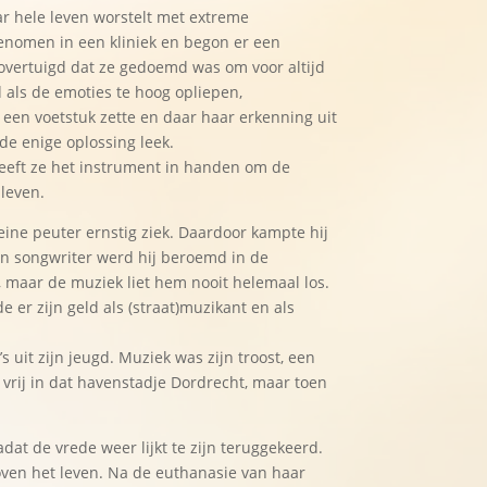
ar hele leven worstelt met extreme
enomen in een kliniek en begon er een
 overtuigd dat ze gedoemd was om voor altijd
d als de emoties te hoog opliepen,
 een voetstuk zette en daar haar erkenning uit
de enige oplossing leek.
heeft ze het instrument in handen om de
 leven.
eine peuter ernstig ziek. Daardoor kampte hij
 en songwriter werd hij beroemd in de
s, maar de muziek liet hem nooit helemaal los.
 er zijn geld als (straat)muzikant en als
s uit zijn jeugd. Muziek was zijn troost, een
en vrij in dat havenstadje Dordrecht, maar toen
adat de vrede weer lijkt te zijn teruggekeerd.
oven het leven. Na de euthanasie van haar