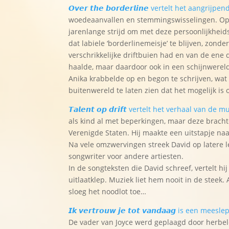
𝙊𝙫𝙚𝙧 𝙩𝙝𝙚 𝙗𝙤𝙧𝙙𝙚𝙧𝙡𝙞𝙣𝙚 vertelt het aan
woedeaanvallen en stemmingswisselingen. Op 
jarenlange strijd om met deze persoonlijkheid
dat labiele ‘borderlinemeisje’ te blijven, zond
verschrikkelijke driftbuien had en van de ene
haalde, maar daardoor ook in een schijnwereld 
Anika krabbelde op en begon te schrijven, wat 
buitenwereld te laten zien dat het mogelijk i
𝙏𝙖𝙡𝙚𝙣𝙩 𝙤𝙥 𝙙𝙧𝙞𝙛𝙩 vertelt het verhaal van 
als kind al met beperkingen, maar deze bracht
Verenigde Staten. Hij maakte een uitstapje naa
Na vele omzwervingen streek David op latere lee
songwriter voor andere artiesten.
In de songteksten die David schreef, vertelt hi
uitlaatklep. Muziek liet hem nooit in de steek. 
sloeg het noodlot toe…
𝙄𝙠 𝙫𝙚𝙧𝙩𝙧𝙤𝙪𝙬 𝙟𝙚 𝙩𝙤𝙩 𝙫𝙖𝙣𝙙𝙖𝙖𝙜 is 
De vader van Joyce werd geplaagd door herbele