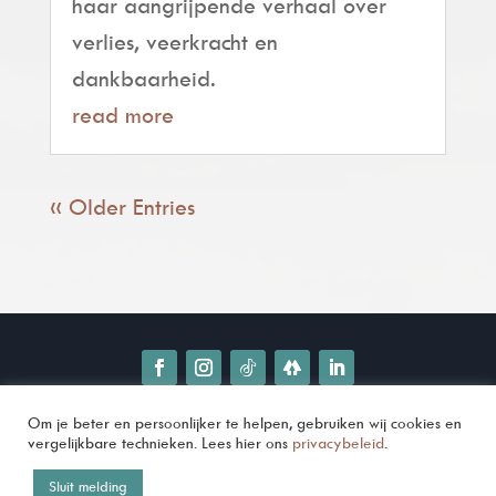
haar aangrijpende verhaal over
verlies, veerkracht en
dankbaarheid.
read more
« Older Entries
Om je beter en persoonlijker te helpen, gebruiken wij cookies en
© 2025 Avenir Publishing NL |
vergelijkbare technieken. Lees hier ons
privacybeleid
.
Algemene voorwaarden
|
Privacybeleid
Sluit melding