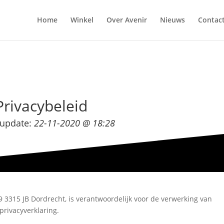
Home
Winkel
Over Avenir
Nieuws
Contac
Privacybeleid
 update:
22-11-2020 @ 18:28
9 3315 JB Dordrecht, is verantwoordelijk voor de verwerking van
rivacyverklaring.