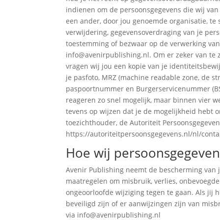
indienen om de persoonsgegevens die wij van 
een ander, door jou genoemde organisatie, te st
verwijdering, gegevensoverdraging van je pers
toestemming of bezwaar op de verwerking va
info@avenirpublishing.nl. Om er zeker van te z
vragen wij jou een kopie van je identiteitsbew
je pasfoto, MRZ (machine readable zone, de s
paspoortnummer en Burgerservicenummer (BSN)
reageren zo snel mogelijk, maar binnen vier we
tevens op wijzen dat je de mogelijkheid hebt o
toezichthouder, de Autoriteit Persoonsgegevens
https://autoriteitpersoonsgegevens.nl/nl/cont
Hoe wij persoonsgegeven
Avenir Publishing neemt de bescherming van
maatregelen om misbruik, verlies, onbevoegd
ongeoorloofde wijziging tegen te gaan. Als jij
beveiligd zijn of er aanwijzingen zijn van mis
via info@avenirpublishing.nl