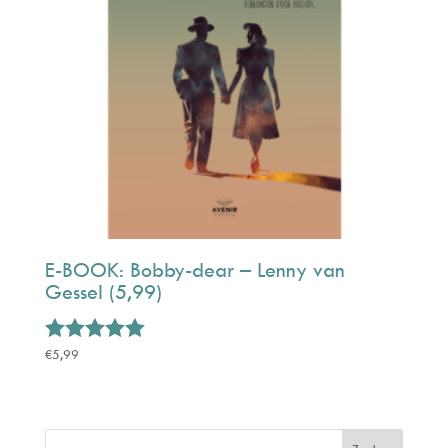
E-BOOK: Bobby-dear – Lenny van
Gessel (5,99)
Gewaardeerd
€
5,99
5.00
uit 5