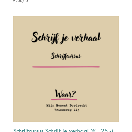
€
200,00
Schrijfcursus Schrijf je verhaal (€ 125,-)