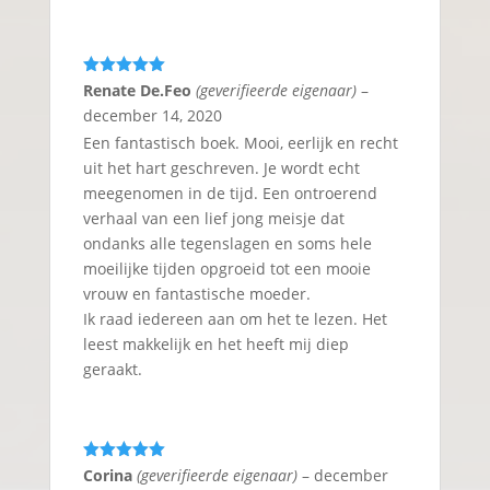
Gewaardeerd
Renate De.Feo
(geverifieerde eigenaar)
–
5
uit 5
december 14, 2020
Een fantastisch boek. Mooi, eerlijk en recht
uit het hart geschreven. Je wordt echt
meegenomen in de tijd. Een ontroerend
verhaal van een lief jong meisje dat
ondanks alle tegenslagen en soms hele
moeilijke tijden opgroeid tot een mooie
vrouw en fantastische moeder.
Ik raad iedereen aan om het te lezen. Het
leest makkelijk en het heeft mij diep
geraakt.
Gewaardeerd
Corina
(geverifieerde eigenaar)
–
december
5
uit 5