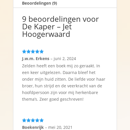
Beoordelingen (9)
9 beoordelingen voor
De Kaper – Jet
Hoogerwaard
Gewaardeerd
J.w.m. Erkens
–
juni 2, 2024
5
uit 5
Zelden heeft een boek mij zo geraakt. In
een keer uitgelezen. Daarna bleef het
onder mijn huid zitten. De liefde voor haar
broer, hun strijd en de veerkracht van de
hoofdpersoon zijn voor mij herkenbare
thema’s. Zeer goed geschreven!
Gewaardeerd
Boekenrijk
–
mei 20, 2021