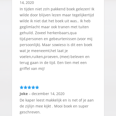
14, 2020
In tijden niet zo’n pakkend boek gelezen! Ik
wilde door blijven lezen maar tegelijkertijd
wilde ik niet dat het boek uit was.. Ik heb
geglimlacht maar ook tranen met tuiten
gehuild. Zoveel herkenbaars,qua
tijd,personen en gebeurtenissen (voor mij
persoonlijk). Maar sowieso is dit een boek
wat je meeneemt,het laat je
voelen,ruiken,proeven, (mee) beleven en
terug gaan in de tijd. Een tien met een
griffel van mij!
Gewaardeerd
Joke
–
december 14, 2020
5
uit 5
De kaper leest makkelijk en is net of je aan
de zijlijn mee kijkt . Mooi boek en super
geschreven.