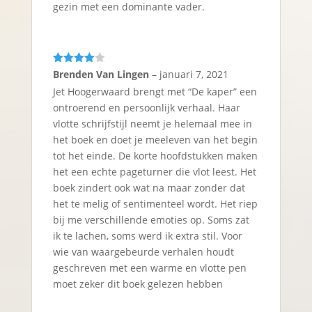
gezin met een dominante vader.
Gewaarde
Brenden Van Lingen
–
januari 7, 2021
erd
4
uit
Jet Hoogerwaard brengt met “De kaper” een
5
ontroerend en persoonlijk verhaal. Haar
vlotte schrijfstijl neemt je helemaal mee in
het boek en doet je meeleven van het begin
tot het einde. De korte hoofdstukken maken
het een echte pageturner die vlot leest. Het
boek zindert ook wat na maar zonder dat
het te melig of sentimenteel wordt. Het riep
bij me verschillende emoties op. Soms zat
ik te lachen, soms werd ik extra stil. Voor
wie van waargebeurde verhalen houdt
geschreven met een warme en vlotte pen
moet zeker dit boek gelezen hebben