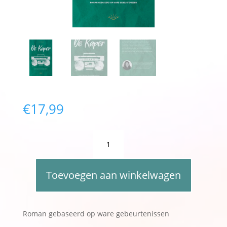
€
17,99
De
Kaper
-
A
Jet
Toevoegen aan winkelwagen
l
Hoogerwaard
t
aantal
e
r
Roman gebaseerd op ware gebeurtenissen
n