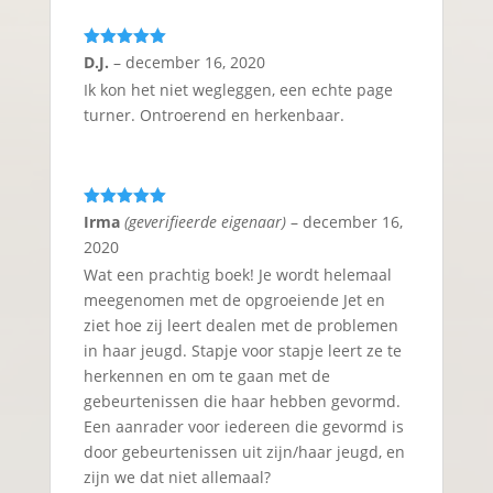
Gewaardeerd
D.J.
–
december 16, 2020
5
uit 5
Ik kon het niet wegleggen, een echte page
turner. Ontroerend en herkenbaar.
Gewaardeerd
Irma
(geverifieerde eigenaar)
–
december 16,
5
uit 5
2020
Wat een prachtig boek! Je wordt helemaal
meegenomen met de opgroeiende Jet en
ziet hoe zij leert dealen met de problemen
in haar jeugd. Stapje voor stapje leert ze te
herkennen en om te gaan met de
gebeurtenissen die haar hebben gevormd.
Een aanrader voor iedereen die gevormd is
door gebeurtenissen uit zijn/haar jeugd, en
zijn we dat niet allemaal?