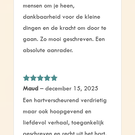
mensen om je heen,
dankbaarheid voor de kleine
dingen en de kracht om door te
gaan. Zo mooi geschreven. Een
absolute aanrader.
Gewaardeerd
Maud
–
december 15, 2025
5
uit 5
Een hartverscheurend verdrietig
maar ook hoopgevend en
liefdevol verhaal, toegankelijk
geschreven en recht uit het hart.