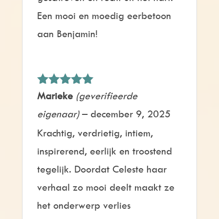
Een mooi en moedig eerbetoon
aan Benjamin!
Gewaardeerd
Marieke
(geverifieerde
5
uit 5
eigenaar)
–
december 9, 2025
Krachtig, verdrietig, intiem,
inspirerend, eerlijk en troostend
tegelijk. Doordat Celeste haar
verhaal zo mooi deelt maakt ze
het onderwerp verlies