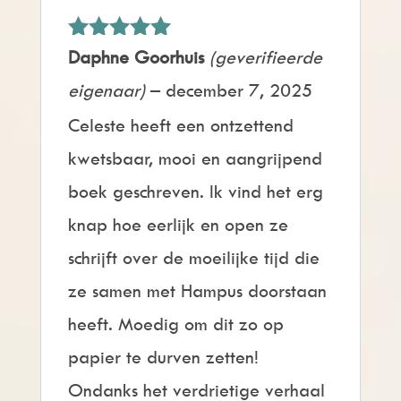
Gewaardeerd
Daphne Goorhuis
(geverifieerde
5
uit 5
eigenaar)
–
december 7, 2025
Celeste heeft een ontzettend
kwetsbaar, mooi en aangrijpend
boek geschreven. Ik vind het erg
knap hoe eerlijk en open ze
schrijft over de moeilijke tijd die
ze samen met Hampus doorstaan
heeft. Moedig om dit zo op
papier te durven zetten!
Ondanks het verdrietige verhaal