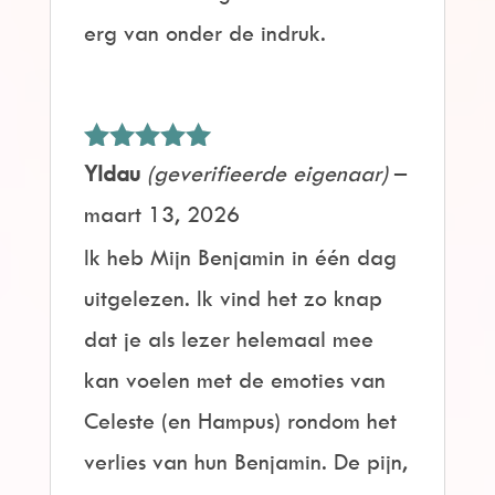
erg van onder de indruk.
Gewaardeerd
Yldau
(geverifieerde eigenaar)
–
5
uit 5
maart 13, 2026
Ik heb Mijn Benjamin in één dag
uitgelezen. Ik vind het zo knap
dat je als lezer helemaal mee
kan voelen met de emoties van
Celeste (en Hampus) rondom het
verlies van hun Benjamin. De pijn,