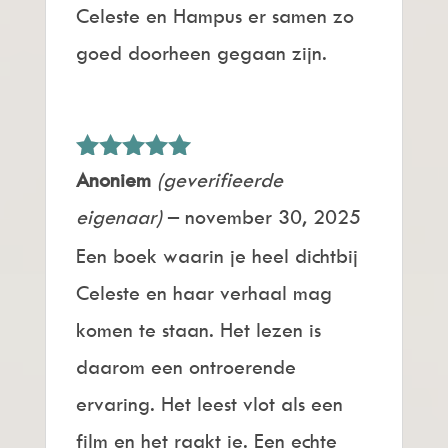
Celeste en Hampus er samen zo
goed doorheen gegaan zijn.
Gewaardeerd
Anoniem
(geverifieerde
5
uit 5
eigenaar)
–
november 30, 2025
Een boek waarin je heel dichtbij
Celeste en haar verhaal mag
komen te staan. Het lezen is
daarom een ontroerende
ervaring. Het leest vlot als een
film en het raakt je. Een echte