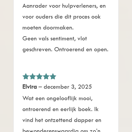
Aanrader voor hulpverleners, en
voor ouders die dit proces ook
moeten doormaken.
Geen vals sentiment, vlot
geschreven. Ontroerend en open.
Gewaardeerd
Elvira
–
december 3, 2025
5
uit 5
Wat een ongelooflijk mooi,
ontroerend en eerlijk boek. Ik
vind het ontzettend dapper en
bewonderenswaardig om zo’n