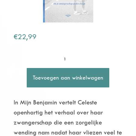
€
22,99
Mijn
Benjamin
A
-
Toevoegen aan winkelwagen
l
Celeste
t
Engwerda
In Mijn Benjamin vertelt Celeste
e
aantal
openhartig het verhaal over haar
r
zwangerschap die een zorgelijke
n
wending nam nadat haar vliezen veel te
a