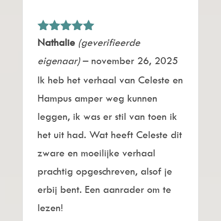
Gewaardeerd
Nathalie
(geverifieerde
5
uit 5
eigenaar)
–
november 26, 2025
Ik heb het verhaal van Celeste en
Hampus amper weg kunnen
leggen, ik was er stil van toen ik
het uit had. Wat heeft Celeste dit
zware en moeilijke verhaal
prachtig opgeschreven, alsof je
erbij bent. Een aanrader om te
lezen!