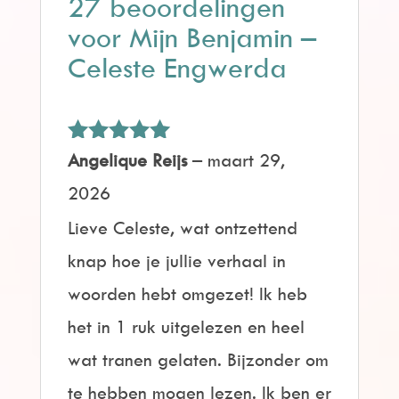
27 beoordelingen
voor
Mijn Benjamin –
Celeste Engwerda
Gewaardeerd
Angelique Reijs
–
maart 29,
5
uit 5
2026
Lieve Celeste, wat ontzettend
knap hoe je jullie verhaal in
woorden hebt omgezet! Ik heb
het in 1 ruk uitgelezen en heel
wat tranen gelaten. Bijzonder om
te hebben mogen lezen. Ik ben er