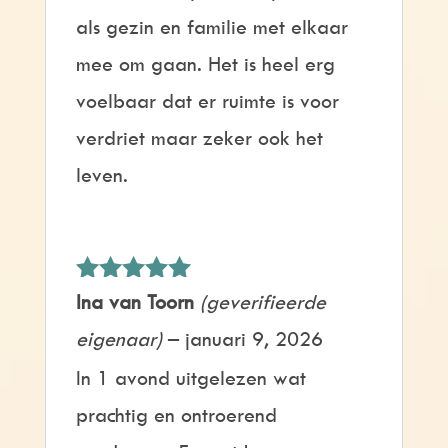
als gezin en familie met elkaar
mee om gaan. Het is heel erg
voelbaar dat er ruimte is voor
verdriet maar zeker ook het
leven.
Gewaardeerd
Ina van Toorn
(geverifieerde
5
uit 5
eigenaar)
–
januari 9, 2026
In 1 avond uitgelezen wat
prachtig en ontroerend