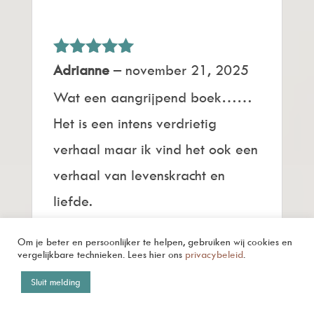
Gewaardeerd
Adrianne
–
november 21, 2025
5
uit 5
Wat een aangrijpend boek……
Het is een intens verdrietig
verhaal maar ik vind het ook een
verhaal van levenskracht en
liefde.
Heel knap hoe Celeste haar
Om je beter en persoonlijker te helpen, gebruiken wij cookies en
ervaringen verwoord heeft.
vergelijkbare technieken. Lees hier ons
privacybeleid
.
Sluit melding