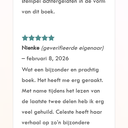
stempel achtergelaten in de vorm
van dit boek.
Gewaardeerd
Nienke
(geverifieerde eigenaar)
5
uit 5
–
februari 8, 2026
Wat een bijzonder en prachtig
boek. Het heeft me erg geraakt.
Met name tijdens het lezen van
de laatste twee delen heb ik erg
veel gehuild. Celeste heeft haar
verhaal op zo’n bijzondere