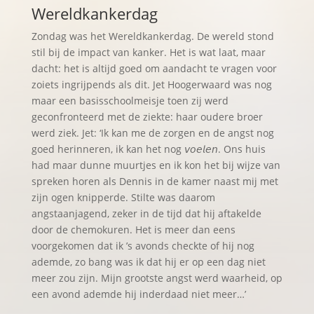
Wereldkankerdag
Zondag was het Wereldkankerdag. De wereld stond
stil bij de impact van kanker. Het is wat laat, maar
dacht: het is altijd goed om aandacht te vragen voor
zoiets ingrijpends als dit. Jet Hoogerwaard was nog
maar een basisschoolmeisje toen zij werd
geconfronteerd met de ziekte: haar oudere broer
werd ziek. Jet: ‘Ik kan me de zorgen en de angst nog
goed herinneren, ik kan het nog 𝘷𝘰𝘦𝘭𝘦𝘯. Ons huis
had maar dunne muurtjes en ik kon het bij wijze van
spreken horen als Dennis in de kamer naast mij met
zijn ogen knipperde. Stilte was daarom
angstaanjagend, zeker in de tijd dat hij aftakelde
door de chemokuren. Het is meer dan eens
voorgekomen dat ik ’s avonds checkte of hij nog
ademde, zo bang was ik dat hij er op een dag niet
meer zou zijn. Mijn grootste angst werd waarheid, op
een avond ademde hij inderdaad niet meer…’