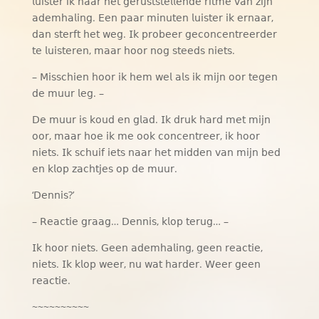
𝗅𝗎𝗂𝗌𝗍𝖾𝗋 𝗂𝗄 𝗇𝖺𝖺𝗋 𝗁𝖾𝗍 𝗀𝖾𝗋𝗎𝗌𝗍𝗌𝗍𝖾𝗅𝗅𝖾𝗇𝖽𝖾 𝗋𝗂𝗍𝗆𝖾 𝗏𝖺𝗇 𝗓𝗂𝗃𝗇
𝖺𝖽𝖾𝗆𝗁𝖺𝗅𝗂𝗇𝗀. 𝖤𝖾𝗇 𝗉𝖺𝖺𝗋 𝗆𝗂𝗇𝗎𝗍𝖾𝗇 𝗅𝗎𝗂𝗌𝗍𝖾𝗋 𝗂𝗄 𝖾𝗋𝗇𝖺𝖺𝗋,
𝖽𝖺𝗇 𝗌𝗍𝖾𝗋𝖿𝗍 𝗁𝖾𝗍 𝗐𝖾𝗀. 𝖨𝗄 𝗉𝗋𝗈𝖻𝖾𝖾𝗋 𝗀𝖾𝖼𝗈𝗇𝖼𝖾𝗇𝗍𝗋𝖾𝖾𝗋𝖽𝖾𝗋
𝗍𝖾 𝗅𝗎𝗂𝗌𝗍𝖾𝗋𝖾𝗇, 𝗆𝖺𝖺𝗋 𝗁𝗈𝗈𝗋 𝗇𝗈𝗀 𝗌𝗍𝖾𝖾𝖽𝗌 𝗇𝗂𝖾𝗍𝗌.
– 𝖬𝗂𝗌𝗌𝖼𝗁𝗂𝖾𝗇 𝗁𝗈𝗈𝗋 𝗂𝗄 𝗁𝖾𝗆 𝗐𝖾𝗅 𝖺𝗅𝗌 𝗂𝗄 𝗆𝗂𝗃𝗇 𝗈𝗈𝗋 𝗍𝖾𝗀𝖾𝗇
𝖽𝖾 𝗆𝗎𝗎𝗋 𝗅𝖾𝗀. –
𝖣𝖾 𝗆𝗎𝗎𝗋 𝗂𝗌 𝗄𝗈𝗎𝖽 𝖾𝗇 𝗀𝗅𝖺𝖽. 𝖨𝗄 𝖽𝗋𝗎𝗄 𝗁𝖺𝗋𝖽 𝗆𝖾𝗍 𝗆𝗂𝗃𝗇
𝗈𝗈𝗋, 𝗆𝖺𝖺𝗋 𝗁𝗈𝖾 𝗂𝗄 𝗆𝖾 𝗈𝗈𝗄 𝖼𝗈𝗇𝖼𝖾𝗇𝗍𝗋𝖾𝖾𝗋, 𝗂𝗄 𝗁𝗈𝗈𝗋
𝗇𝗂𝖾𝗍𝗌. 𝖨𝗄 𝗌𝖼𝗁𝗎𝗂𝖿 𝗂𝖾𝗍𝗌 𝗇𝖺𝖺𝗋 𝗁𝖾𝗍 𝗆𝗂𝖽𝖽𝖾𝗇 𝗏𝖺𝗇 𝗆𝗂𝗃𝗇 𝖻𝖾𝖽
𝖾𝗇 𝗄𝗅𝗈𝗉 𝗓𝖺𝖼𝗁𝗍𝗃𝖾𝗌 𝗈𝗉 𝖽𝖾 𝗆𝗎𝗎𝗋.
‘𝖣𝖾𝗇𝗇𝗂𝗌?’
– 𝖱𝖾𝖺𝖼𝗍𝗂𝖾 𝗀𝗋𝖺𝖺𝗀… 𝖣𝖾𝗇𝗇𝗂𝗌, 𝗄𝗅𝗈𝗉 𝗍𝖾𝗋𝗎𝗀… –
𝖨𝗄 𝗁𝗈𝗈𝗋 𝗇𝗂𝖾𝗍𝗌. 𝖦𝖾𝖾𝗇 𝖺𝖽𝖾𝗆𝗁𝖺𝗅𝗂𝗇𝗀, 𝗀𝖾𝖾𝗇 𝗋𝖾𝖺𝖼𝗍𝗂𝖾,
𝗇𝗂𝖾𝗍𝗌. 𝖨𝗄 𝗄𝗅𝗈𝗉 𝗐𝖾𝖾𝗋, 𝗇𝗎 𝗐𝖺𝗍 𝗁𝖺𝗋𝖽𝖾𝗋. 𝖶𝖾𝖾𝗋 𝗀𝖾𝖾𝗇
𝗋𝖾𝖺𝖼𝗍𝗂𝖾.
~~~~~~~~~~