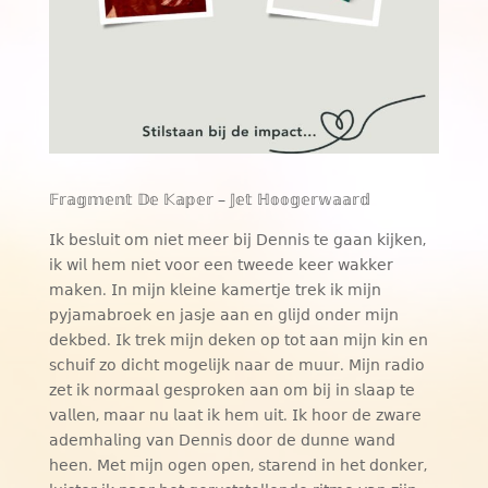
𝔽𝕣𝕒𝕘𝕞𝕖𝕟𝕥 𝔻𝕖 𝕂𝕒𝕡𝕖𝕣 – 𝕁𝕖𝕥 ℍ𝕠𝕠𝕘𝕖𝕣𝕨𝕒𝕒𝕣𝕕
𝖨𝗄 𝖻𝖾𝗌𝗅𝗎𝗂𝗍 𝗈𝗆 𝗇𝗂𝖾𝗍 𝗆𝖾𝖾𝗋 𝖻𝗂𝗃 𝖣𝖾𝗇𝗇𝗂𝗌 𝗍𝖾 𝗀𝖺𝖺𝗇 𝗄𝗂𝗃𝗄𝖾𝗇,
𝗂𝗄 𝗐𝗂𝗅 𝗁𝖾𝗆 𝗇𝗂𝖾𝗍 𝗏𝗈𝗈𝗋 𝖾𝖾𝗇 𝗍𝗐𝖾𝖾𝖽𝖾 𝗄𝖾𝖾𝗋 𝗐𝖺𝗄𝗄𝖾𝗋
𝗆𝖺𝗄𝖾𝗇. 𝖨𝗇 𝗆𝗂𝗃𝗇 𝗄𝗅𝖾𝗂𝗇𝖾 𝗄𝖺𝗆𝖾𝗋𝗍𝗃𝖾 𝗍𝗋𝖾𝗄 𝗂𝗄 𝗆𝗂𝗃𝗇
𝗉𝗒𝗃𝖺𝗆𝖺𝖻𝗋𝗈𝖾𝗄 𝖾𝗇 𝗃𝖺𝗌𝗃𝖾 𝖺𝖺𝗇 𝖾𝗇 𝗀𝗅𝗂𝗃𝖽 𝗈𝗇𝖽𝖾𝗋 𝗆𝗂𝗃𝗇
𝖽𝖾𝗄𝖻𝖾𝖽. 𝖨𝗄 𝗍𝗋𝖾𝗄 𝗆𝗂𝗃𝗇 𝖽𝖾𝗄𝖾𝗇 𝗈𝗉 𝗍𝗈𝗍 𝖺𝖺𝗇 𝗆𝗂𝗃𝗇 𝗄𝗂𝗇 𝖾𝗇
𝗌𝖼𝗁𝗎𝗂𝖿 𝗓𝗈 𝖽𝗂𝖼𝗁𝗍 𝗆𝗈𝗀𝖾𝗅𝗂𝗃𝗄 𝗇𝖺𝖺𝗋 𝖽𝖾 𝗆𝗎𝗎𝗋. 𝖬𝗂𝗃𝗇 𝗋𝖺𝖽𝗂𝗈
𝗓𝖾𝗍 𝗂𝗄 𝗇𝗈𝗋𝗆𝖺𝖺𝗅 𝗀𝖾𝗌𝗉𝗋𝗈𝗄𝖾𝗇 𝖺𝖺𝗇 𝗈𝗆 𝖻𝗂𝗃 𝗂𝗇 𝗌𝗅𝖺𝖺𝗉 𝗍𝖾
𝗏𝖺𝗅𝗅𝖾𝗇, 𝗆𝖺𝖺𝗋 𝗇𝗎 𝗅𝖺𝖺𝗍 𝗂𝗄 𝗁𝖾𝗆 𝗎𝗂𝗍. 𝖨𝗄 𝗁𝗈𝗈𝗋 𝖽𝖾 𝗓𝗐𝖺𝗋𝖾
𝖺𝖽𝖾𝗆𝗁𝖺𝗅𝗂𝗇𝗀 𝗏𝖺𝗇 𝖣𝖾𝗇𝗇𝗂𝗌 𝖽𝗈𝗈𝗋 𝖽𝖾 𝖽𝗎𝗇𝗇𝖾 𝗐𝖺𝗇𝖽
𝗁𝖾𝖾𝗇. 𝖬𝖾𝗍 𝗆𝗂𝗃𝗇 𝗈𝗀𝖾𝗇 𝗈𝗉𝖾𝗇, 𝗌𝗍𝖺𝗋𝖾𝗇𝖽 𝗂𝗇 𝗁𝖾𝗍 𝖽𝗈𝗇𝗄𝖾𝗋,