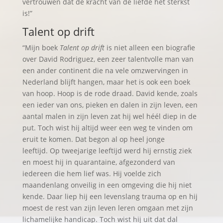
vertrouwen dat de kracht van de liefde het sterkst
is!”
Talent op drift
“Mijn boek
Talent op drift
is niet alleen een biografie
over David Rodriguez, een zeer talentvolle man van
een ander continent die na vele omzwervingen in
Nederland blijft hangen, maar het is ook een boek
van hoop. Hoop is de rode draad. David kende, zoals
een ieder van ons, pieken en dalen in zijn leven, een
aantal malen in zijn leven zat hij wel héél diep in de
put. Toch wist hij altijd weer een weg te vinden om
eruit te komen. Dat begon al op heel jonge
leeftijd. Op tweejarige leeftijd werd hij ernstig ziek
en moest hij in quarantaine, afgezonderd van
iedereen die hem lief was. Hij voelde zich
maandenlang onveilig in een omgeving die hij niet
kende. Daar liep hij een levenslang trauma op en hij
moest de rest van zijn leven leren omgaan met zijn
lichamelijke handicap. Toch wist hij uit dat dal