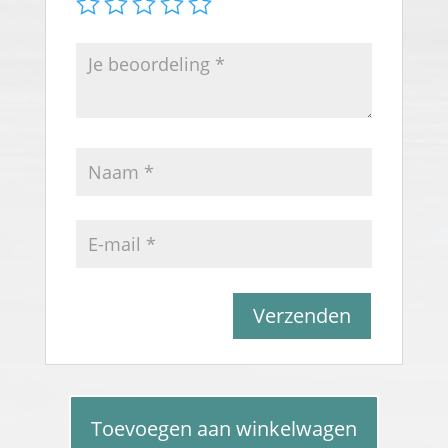
A
l
t
A
e
Toevoegen aan winkelwagen
l
Schrijfcursus
r