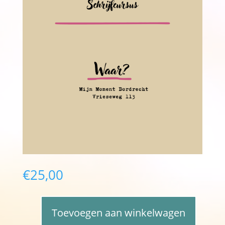
€
25,00
A
Toevoegen aan winkelwagen
l
Schrijfcursus
t