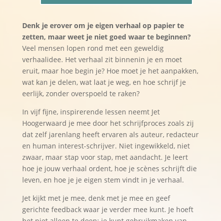
Schrijf
e
je
r
Denk je erover om je eigen verhaal op papier te
verhaal
n
zetten, maar weet je niet goed waar te beginnen?
(€
a
Veel mensen lopen rond met een geweldig
125,-)
t
verhaalidee. Het verhaal zit binnenin je en moet
aantal
i
eruit, maar hoe begin je? Hoe moet je het aanpakken,
v
wat kan je delen, wat laat je weg, en hoe schrijf je
e
eerlijk, zonder overspoeld te raken?
:
In vijf fijne, inspirerende lessen neemt Jet
Hoogerwaard je mee door het schrijfproces zoals zij
dat zelf jarenlang heeft ervaren als auteur, redacteur
en human interest-schrijver. Niet ingewikkeld, niet
zwaar, maar stap voor stap, met aandacht. Je leert
hoe je jouw verhaal ordent, hoe je scènes schrijft die
leven, en hoe je je eigen stem vindt in je verhaal.
Jet kijkt met je mee, denk met je mee en geef
gerichte feedback waar je verder mee kunt. Je hoeft
het niet alleen te doen: je kunt gebruikmaken van