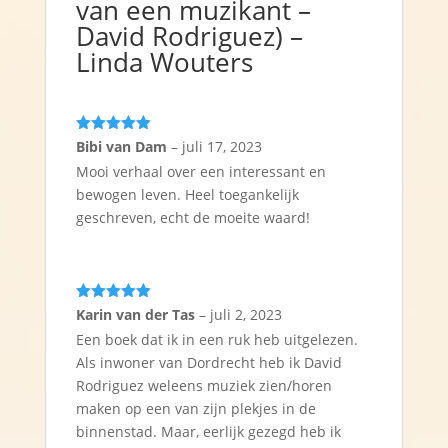
van een muzikant –
David Rodriguez) –
Linda Wouters
Gewaardeerd
Bibi van Dam
–
juli 17, 2023
5
uit 5
Mooi verhaal over een interessant en
bewogen leven. Heel toegankelijk
geschreven, echt de moeite waard!
Gewaardeerd
Karin van der Tas
–
juli 2, 2023
5
uit 5
Een boek dat ik in een ruk heb uitgelezen.
Als inwoner van Dordrecht heb ik David
Rodriguez weleens muziek zien/horen
maken op een van zijn plekjes in de
binnenstad. Maar, eerlijk gezegd heb ik