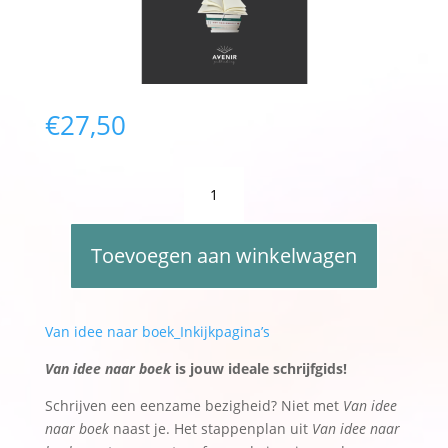
€
27,50
Van
idee
naar
A
boek
Toevoegen aan winkelwagen
l
-
t
Jacqueline
e
Zirkzee
r
Van idee naar boek_Inkijkpagina’s
en
n
Jet
Van idee naar boek
is jouw ideale schrijfgids!
a
Hoogerwaard
t
Schrijven een eenzame bezigheid? Niet met
Van idee
aantal
i
naar boek
naast je. Het stappenplan uit
Van idee naar
v