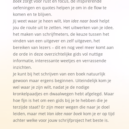
boek
zorgt voor rust en focus, de inspirerende
e
oefeningen en quotes helpen je om in de flow te
:
komen en te blijven.
Jij weet waar je heen wilt,
Van idee naar boek
helpt
jou de route uit te zetten. Het uitwerken van je idee,
het maken van schrijfmeters, de keuze tussen het
vinden van een uitgever en zelf uitgeven, het
bereiken van lezers – dit en nog veel meer komt aan
de orde in deze overzichtelijke gids vol nuttige
informatie, interessante weetjes en verrassende
inzichten.
Je kunt bij het schrijven van een boek natuurlijk
gewoon maar ergens beginnen. Uiteindelijk kom je
wel waar je zijn wilt, nadat je de nodige
kronkelpaadjes en dwaalwegen hebt afgelegd. Maar
hoe fijn is het om een gids bij je te hebben die je
terzijde staat? Er zijn meer wegen die naar je doel
leiden, maar met
Van idee naar boek
kom je er op tijd
achter welke voor jouw schrijfproject het beste is.