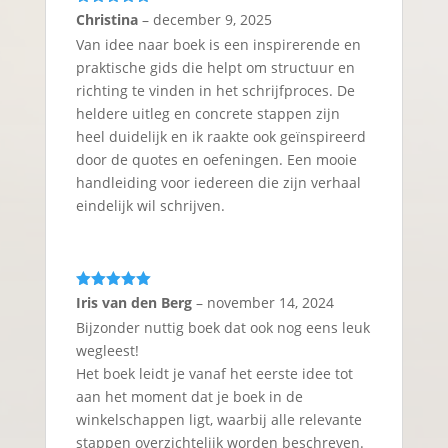
Gewaardeerd
Christina
–
december 9, 2025
5
uit 5
Van idee naar boek is een inspirerende en
praktische gids die helpt om structuur en
richting te vinden in het schrijfproces. De
heldere uitleg en concrete stappen zijn
heel duidelijk en ik raakte ook geïnspireerd
door de quotes en oefeningen. Een mooie
handleiding voor iedereen die zijn verhaal
eindelijk wil schrijven.
Gewaardeerd
Iris van den Berg
–
november 14, 2024
5
uit 5
Bijzonder nuttig boek dat ook nog eens leuk
wegleest!
Het boek leidt je vanaf het eerste idee tot
aan het moment dat je boek in de
winkelschappen ligt, waarbij alle relevante
stappen overzichtelijk worden beschreven.