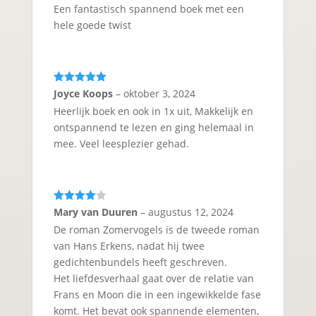
Een fantastisch spannend boek met een
hele goede twist
Gewaardeerd
Joyce Koops
–
oktober 3, 2024
5
uit 5
Heerlijk boek en ook in 1x uit, Makkelijk en
ontspannend te lezen en ging helemaal in
mee. Veel leesplezier gehad.
Gewaarde
Mary van Duuren
–
augustus 12, 2024
erd
4
uit
De roman Zomervogels is de tweede roman
5
van Hans Erkens, nadat hij twee
gedichtenbundels heeft geschreven.
Het liefdesverhaal gaat over de relatie van
Frans en Moon die in een ingewikkelde fase
komt. Het bevat ook spannende elementen,