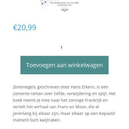
€
20,99
Zomervogels
-
Hans
A
Erkens
Toevoegen aan winkelwagen
l
aantal
t
e
r
Zomervogels,
geschreven door Hans Erkens, is een
n
zomerse roman over liefde, verwijdering en spijt. Het
a
boek neemt je mee naar het zonnige Frankrijk en
t
vertelt het verhaal van Frans en Moon, die al
i
jarenlang bij elkaar zijn, maar elkaar op een bepaald
v
moment toch kwijtraken.
e