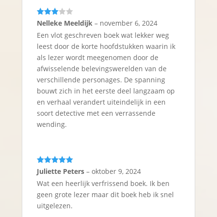
Gewaar
Nelleke Meeldijk
–
november 6, 2024
deerd
3
Een vlot geschreven boek wat lekker weg
uit 5
leest door de korte hoofdstukken waarin ik
als lezer wordt meegenomen door de
afwisselende belevingswerelden van de
verschillende personages. De spanning
bouwt zich in het eerste deel langzaam op
en verhaal verandert uiteindelijk in een
soort detective met een verrassende
wending.
Gewaardeerd
Juliette Peters
–
oktober 9, 2024
5
uit 5
Wat een heerlijk verfrissend boek. Ik ben
geen grote lezer maar dit boek heb ik snel
uitgelezen.