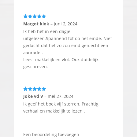
Gewaardeerd
Margot klok
–
juni 2, 2024
5
uit 5
Ik heb het in een dagje
uitgelezen.Spannend tot op het einde. Niet
gedacht dat het zo zou eindigen.echt een
aanrader.
Leest makkelijk en vlot. Ook duidelijk
geschreven.
Gewaardeerd
Joke vd V
–
mei 27, 2024
5
uit 5
Ik geef het boek vijf sterren. Prachtig
verhaal en makkelijk te lezen .
Een beoordeling toevoegen