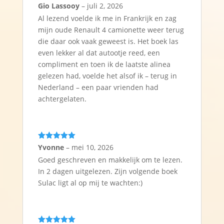
Gewaardeerd
Gio Lassooy
–
juli 2, 2026
5
uit 5
Al lezend voelde ik me in Frankrijk en zag
mijn oude Renault 4 camionette weer terug
die daar ook vaak geweest is. Het boek las
even lekker al dat autootje reed, een
compliment en toen ik de laatste alinea
gelezen had, voelde het alsof ik – terug in
Nederland – een paar vrienden had
achtergelaten.
Gewaardeerd
Yvonne
–
mei 10, 2026
5
uit 5
Goed geschreven en makkelijk om te lezen.
In 2 dagen uitgelezen. Zijn volgende boek
Sulac ligt al op mij te wachten:)