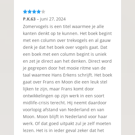
Gewaarde
P.K.63
–
juni 27, 2024
erd
4
uit
Zomervogels is een titel waarmee je alle
5
kanten denkt op te kunnen. Het boek begint
met een column over trekvogels en al gauw
denk je dat het boek over vogels gaat. Dat
een boek met een column begint is uniek
en zet je direct aan het denken. Direct word
je gegrepen door het mooie ritme van de
taal waarmee Hans Erkens schrijft. Het boek
gaat over Frans en Moon die een leuk stel
lijken te zijn, maar Frans komt door
ontwikkelingen op zijn werk in een soort
midlife-crisis terecht. Hij neemt daardoor
voorlopig afstand van Nederland en van
Moon. Moon blijft in Nederland voor haar
werk. Of dat goed uitpakt zul je zelf moeten
lezen. Het is in ieder geval zeker dat het