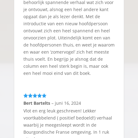
behoorlijk spannende verhaal wat zich voor
je ontvouwt, alsnog een heel andere kant
opgaat dan je als lezer denkt. Met de
introductie van een nieuw hoofdpersoon
ontvouwt zich een heel spannend en heel
onvoorzien plot. Uiteindelijk komt een van
de hoofdpersonen thuis, en weet je waarom
en waar een ‘zomervogel’ zich het meeste
thuis voelt. En begrijp je alsnog dat de
column een heel sterk begin is, maar ook
een heel mooi eind van dit boek.
Gewaardeerd
Bert Bartelts
–
juni 16, 2024
5
uit 5
Vlot en erg leuk geschreven! Lekker
voortkabbelend ( positief bedoeld!) verhaal
waarbij je meegesleept wordt in de
Bourgondische Franse omgeving. In 1 ruk