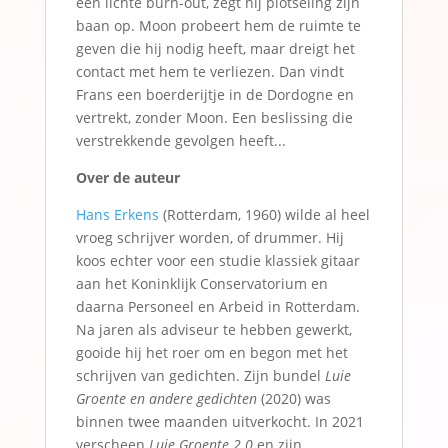
een lichte burn-out, zegt hij plotseling zijn
baan op. Moon probeert hem de ruimte te
geven die hij nodig heeft, maar dreigt het
contact met hem te verliezen. Dan vindt
Frans een boerderijtje in de Dordogne en
vertrekt, zonder Moon. Een beslissing die
verstrekkende gevolgen heeft...
Over de auteur
Hans Erkens
(Rotterdam, 1960) wilde al heel
vroeg schrijver worden, of drummer. Hij
koos echter voor een studie klassiek gitaar
aan het Koninklijk Conservatorium en
daarna Personeel en Arbeid in Rotterdam.
Na jaren als adviseur te hebben gewerkt,
gooide hij het roer om en begon met het
schrijven van gedichten. Zijn bundel
Luie
Groente en andere gedichten
(2020) was
binnen twee maanden uitverkocht. In 2021
verscheen
Luie Groente 2.0
en zijn