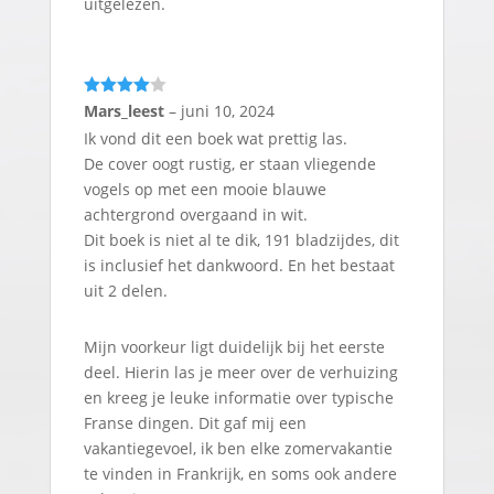
uitgelezen.
Gewaarde
Mars_leest
–
juni 10, 2024
erd
4
uit
Ik vond dit een boek wat prettig las.
5
De cover oogt rustig, er staan vliegende
vogels op met een mooie blauwe
achtergrond overgaand in wit.
Dit boek is niet al te dik, 191 bladzijdes, dit
is inclusief het dankwoord. En het bestaat
uit 2 delen.
Mijn voorkeur ligt duidelijk bij het eerste
deel. Hierin las je meer over de verhuizing
en kreeg je leuke informatie over typische
Franse dingen. Dit gaf mij een
vakantiegevoel, ik ben elke zomervakantie
te vinden in Frankrijk, en soms ook andere