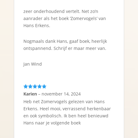
zeer onderhoudend vertelt. Net zo’n
aanrader als het boek ‘Zomervogels’ van
Hans Erkens.
Nogmaals dank Hans, gaaf boek, heerlijk
ontspannend. Schrijf er maar meer van.
Jan Wind
Gewaardeerd
Karien
–
november 14, 2024
5
uit 5
Heb net Zomervogels gelezen van Hans
Erkens. Heel mooi, verrassend herkenbaar
en ook symbolisch. Ik ben heel benieuwd
Hans naar je volgende boek