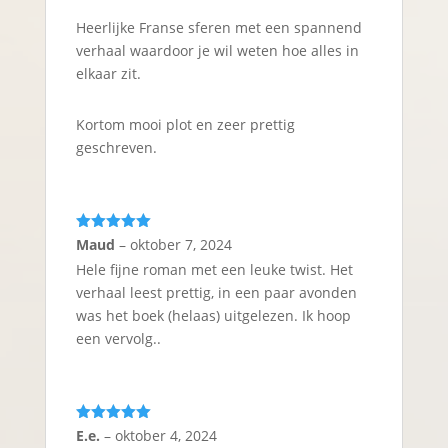
Heerlijke Franse sferen met een spannend
verhaal waardoor je wil weten hoe alles in
elkaar zit.
Kortom mooi plot en zeer prettig
geschreven.
Gewaardeerd
Maud
–
oktober 7, 2024
5
uit 5
Hele fijne roman met een leuke twist. Het
verhaal leest prettig, in een paar avonden
was het boek (helaas) uitgelezen. Ik hoop
een vervolg..
Gewaardeerd
E.e.
–
oktober 4, 2024
5
uit 5