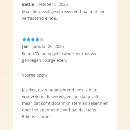
Gewaardeerd
Bettie
–
oktober 5, 2025
5
uit 5
Mooi liefdevol geschreven verhaal met een
verrassend einde.
Gewaarde
Jan
–
januari 26, 2025
erd
4
uit
Ik heb ‘Zomervogels’ twee keer met veel
5
genoegen voorgelezen.
Voorgelezen?
Jazeker, op zondagochtend lees ik mijn
vrouw voor, die vervolgens in slaap valt,
maar dat komt door mijn stem en zeker niet
door het spannende verhaal dat Hans
Erkens schreef.