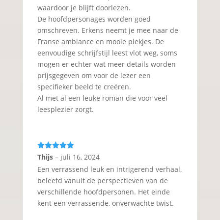
waardoor je blijft doorlezen.
De hoofdpersonages worden goed
omschreven. Erkens neemt je mee naar de
Franse ambiance en mooie plekjes. De
eenvoudige schrijfstijl leest vlot weg, soms
mogen er echter wat meer details worden
prijsgegeven om voor de lezer een
specifieker beeld te creëren.
Al met al een leuke roman die voor veel
leesplezier zorgt.
Gewaardeerd
Thijs
–
juli 16, 2024
5
uit 5
Een verrassend leuk en intrigerend verhaal,
beleefd vanuit de perspectieven van de
verschillende hoofdpersonen. Het einde
kent een verrassende, onverwachte twist.