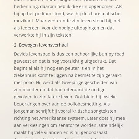
herkenning, daarom heb ik die erin opgenomen. Als
hij op het podium stond, was hij de charismatische
muzikant. Maar gedurende zijn leven stond hij, net
als iedereen, voor de nodige uitdagingen en dat
verwerkte hij in zijn teksten.’
2. Bewogen levensverhaal
Davids levenspad is dus een behoorlijke bumpy road
geweest en dat is nog voorzichtig uitgedrukt. Dat
begint al als hij nog een peuter is en in het
ziekenhuis komt te liggen na besmet te zijn geraakt
met polio. Hij werd als tweejarige gescheiden van
zijn moeder en dat had uiteraard de nodige
gevolgen in zijn latere leven. Ook hield hij fysieke
beperkingen over aan de poliobesmetting. Als
jongeman schrijft hij vooral kritische songteksten
richting het Amerikaanse systeem. Later doet hij mee
aan verkiezingen om senator te worden. Uiteindelijk
maakt hij vele vijanden en is hij genoodzaakt