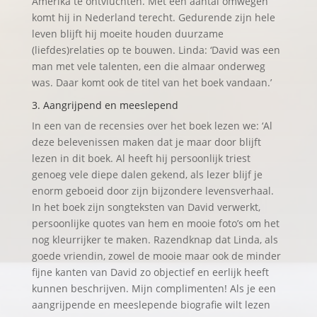
Amerika te ontvluchten. Met een aantal omwegen
komt hij in Nederland terecht. Gedurende zijn hele
leven blijft hij moeite houden duurzame
(liefdes)relaties op te bouwen. Linda: ‘David was een
man met vele talenten, een die almaar onderweg
was. Daar komt ook de titel van het boek vandaan.’
3. Aangrijpend en meeslepend
In een van de recensies over het boek lezen we: ‘Al
deze belevenissen maken dat je maar door blijft
lezen in dit boek. Al heeft hij persoonlijk triest
genoeg vele diepe dalen gekend, als lezer blijf je
enorm geboeid door zijn bijzondere levensverhaal.
In het boek zijn songteksten van David verwerkt,
persoonlijke quotes van hem en mooie foto’s om het
nog kleurrijker te maken. Razendknap dat Linda, als
goede vriendin, zowel de mooie maar ook de minder
fijne kanten van David zo objectief en eerlijk heeft
kunnen beschrijven. Mijn complimenten! Als je een
aangrijpende en meeslepende biografie wilt lezen