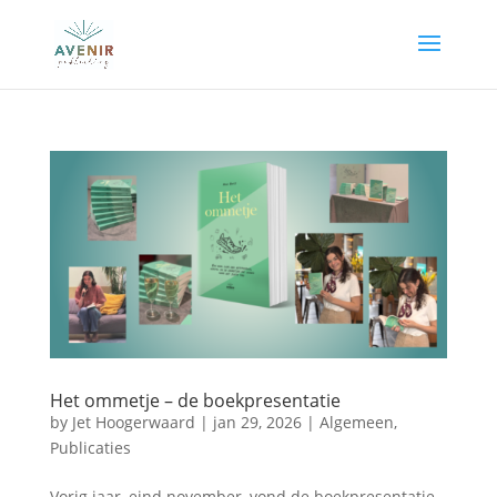
Het ommetje – de boekpresentatie
by
Jet Hoogerwaard
|
jan 29, 2026
|
Algemeen
,
Publicaties
Vorig jaar, eind november, vond de boekpresentatie