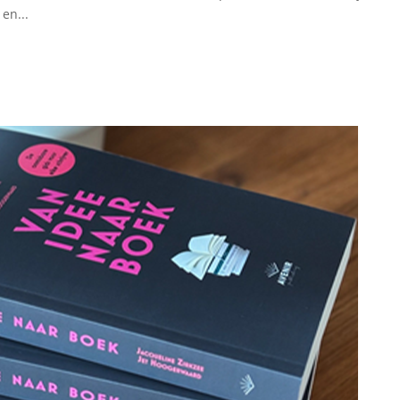
en...