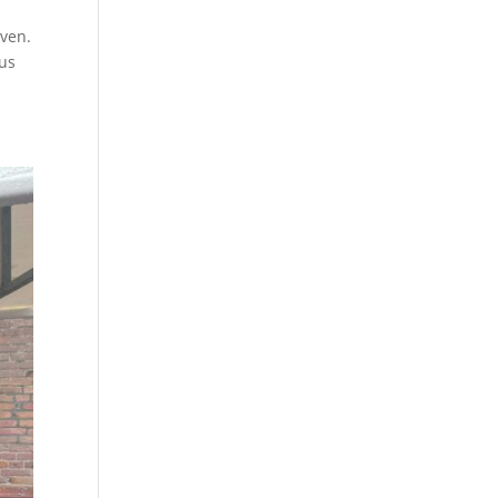
jven.
Dus