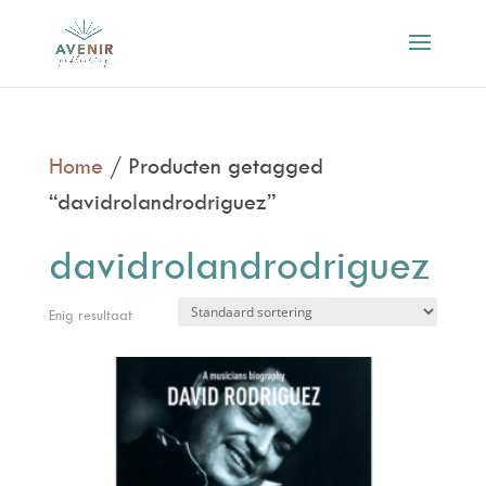
Home
/ Producten getagged
“davidrolandrodriguez”
davidrolandrodriguez
Enig resultaat