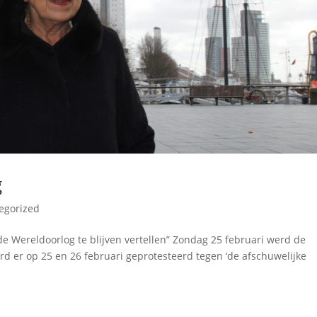
g
egorized
de Wereldoorlog te blijven vertellen” Zondag 25 februari werd de
rd er op 25 en 26 februari geprotesteerd tegen ‘de afschuwelijke