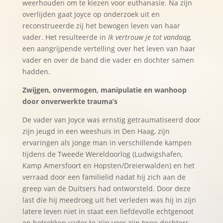
weerhouden om te kiezen voor euthanasie. Na zijn
overlijden gaat Joyce op onderzoek uit en
reconstrueerde zij het bewogen leven van haar
vader. Het resulteerde in
Ik vertrouw je tot vandaag,
een aangrijpende vertelling over het leven van haar
vader en over de band die vader en dochter samen
hadden.
Zwijgen, onvermogen, manipulatie en wanhoop
door onverwerkte trauma’s
De vader van Joyce was ernstig getraumatiseerd door
zijn jeugd in een weeshuis in Den Haag, zijn
ervaringen als jonge man in verschillende kampen
tijdens de Tweede Wereldoorlog (Ludwigshafen,
Kamp Amersfoort en Hopsten/Dreierwalden) en het
verraad door een familielid nadat hij zich aan de
greep van de Duitsers had ontworsteld. Door deze
last die hij meedroeg uit het verleden was hij in zijn
latere leven niet in staat een liefdevolle echtgenoot
en betrokken vader te zijn voor zijn twee dochters.