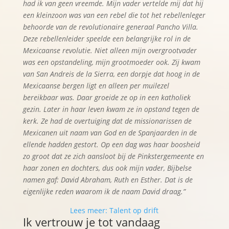
had ik van geen vreemde. Mijn vader vertelde mij dat hij
een kleinzoon was van een rebel die tot het rebellenleger
behoorde van de revolutionaire generaal Pancho Villa.
Deze rebellenleider speelde een belangrijke rol in de
Mexicaanse revolutie. Niet alleen mijn overgrootvader
was een opstandeling, mijn grootmoeder ook. Zij kwam
van San Andreis de la Sierra, een dorpje dat hoog in de
Mexicaanse bergen ligt en alleen per muilezel
bereikbaar was. Daar groeide ze op in een katholiek
gezin. Later in haar leven kwam ze in opstand tegen de
kerk. Ze had de overtuiging dat de missionarissen de
Mexicanen uit naam van God en de Spanjaarden in de
ellende hadden gestort. Op een dag was haar boosheid
zo groot dat ze zich aansloot bij de Pinkstergemeente en
haar zonen en dochters, dus ook mijn vader, Bijbelse
namen gaf: David Abraham, Ruth en Esther. Dat is de
eigenlijke reden waarom ik de naam David draag.”
Lees meer: Talent op drift
Ik vertrouw je tot vandaag