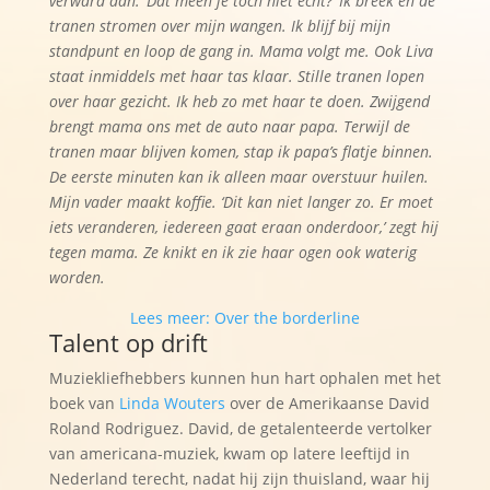
verward aan. ‘Dat meen je toch niet echt?’ Ik breek en de
tranen stromen over mijn wangen. Ik blijf bij mijn
standpunt en loop de gang in. Mama volgt me. Ook Liva
staat inmiddels met haar tas klaar. Stille tranen lopen
over haar gezicht. Ik heb zo met haar te doen. Zwijgend
brengt mama ons met de auto naar papa. Terwijl de
tranen maar blijven komen, stap ik papa’s flatje binnen.
De eerste minuten kan ik alleen maar overstuur huilen.
Mijn vader maakt koffie. ‘Dit kan niet langer zo. Er moet
iets veranderen, iedereen gaat eraan onderdoor,’ zegt hij
tegen mama. Ze knikt en ik zie haar ogen ook waterig
worden.
Lees meer: Over the borderline
Talent op drift
Muziekliefhebbers kunnen hun hart ophalen met het
boek van
Linda Wouters
over de Amerikaanse David
Roland Rodriguez. David, de getalenteerde vertolker
van americana-muziek, kwam op latere leeftijd in
Nederland terecht, nadat hij zijn thuisland, waar hij