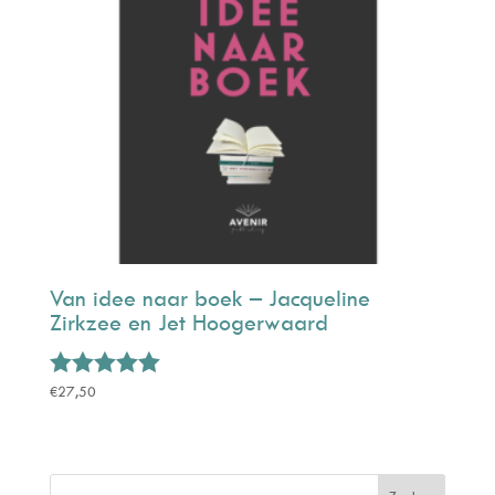
Van idee naar boek – Jacqueline
Zirkzee en Jet Hoogerwaard
Gewaardeerd
€
27,50
5.00
uit 5