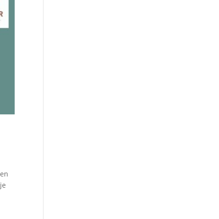
ben
je