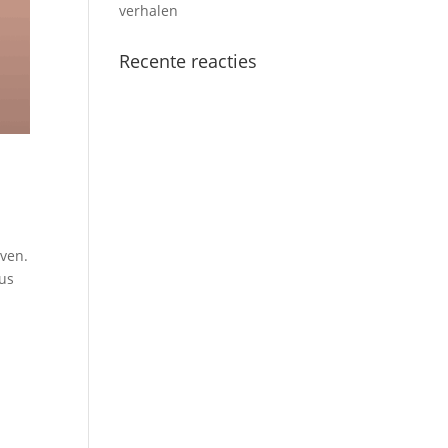
verhalen
Recente reacties
jven.
Dus