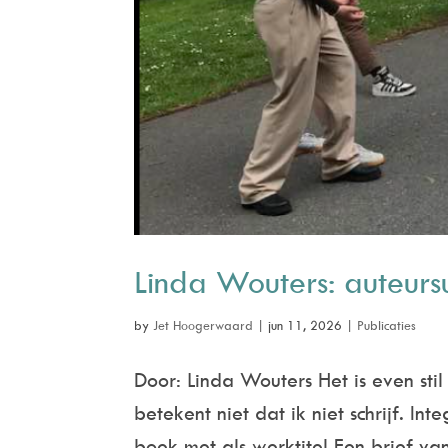
Linda Wouters: auteur
by
Jet Hoogerwaard
|
jun 11, 2026
|
Publicaties
Door: Linda Wouters Het is even sti
betekent niet dat ik niet schrijf. In
boek met als werktitel Een brief van