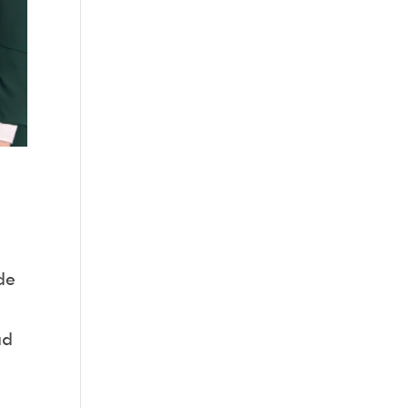
de
n
ad