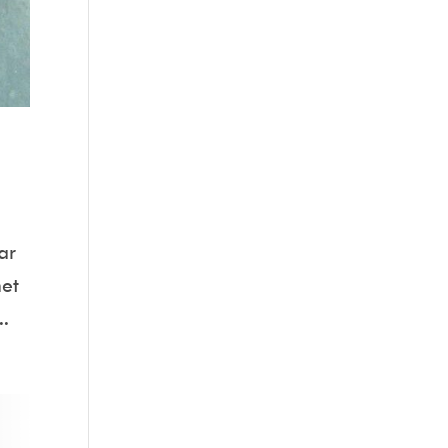
ar
het
..