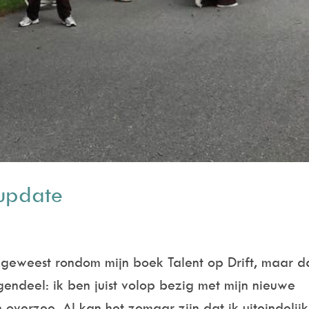
supdate
l geweest rondom mijn boek Talent op Drift, maar d
tegendeel: ik ben juist volop bezig met mijn nieuwe
 overzee. Al kan het zomaar zijn dat ik uiteindelijk.