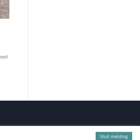
moed
id
Sluit melding