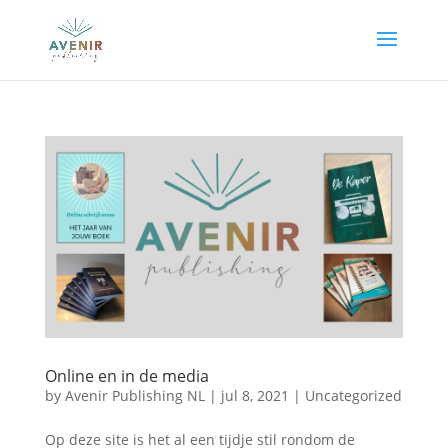
Online en in de media
by
Avenir Publishing NL
|
jul 8, 2021
|
Uncategorized
Op deze site is het al een tijdje stil rondom de