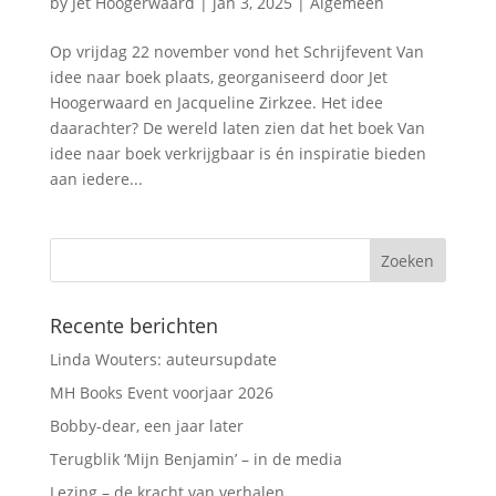
by
Jet Hoogerwaard
|
jan 3, 2025
|
Algemeen
Op vrijdag 22 november vond het Schrijfevent Van
idee naar boek plaats, georganiseerd door Jet
Hoogerwaard en Jacqueline Zirkzee. Het idee
daarachter? De wereld laten zien dat het boek Van
idee naar boek verkrijgbaar is én inspiratie bieden
aan iedere...
Recente berichten
Linda Wouters: auteursupdate
MH Books Event voorjaar 2026
Bobby-dear, een jaar later
Terugblik ‘Mijn Benjamin’ – in de media
Lezing – de kracht van verhalen