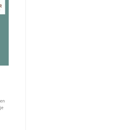
ben
je