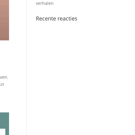
verhalen
Recente reacties
jven.
Dus