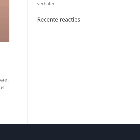
verhalen
Recente reacties
jven.
Dus