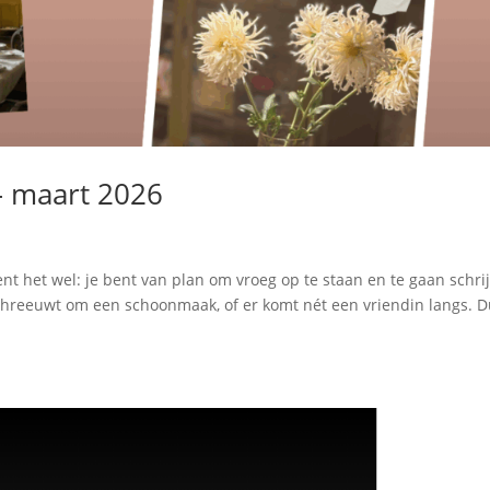
 – maart 2026
 kent het wel: je bent van plan om vroeg op te staan en te gaan schri
schreeuwt om een schoonmaak, of er komt nét een vriendin langs. 