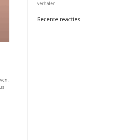
verhalen
Recente reacties
jven.
Dus