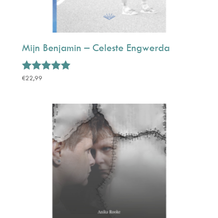
Mijn Benjamin – Celeste Engwerda
Gewaardeerd
€
22,99
5.00
uit 5