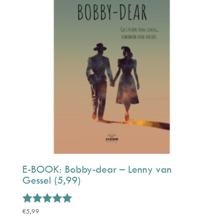
E-BOOK: Bobby-dear – Lenny van
Gessel (5,99)
Gewaardeerd
€
5,99
5.00