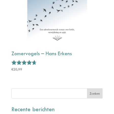
Zomervogels – Hans Erkens
Gewaardeerd
€
20,99
4.65
uit 5
Recente berichten