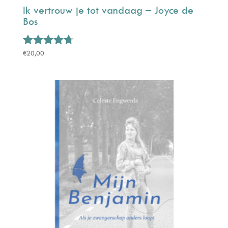
Ik vertrouw je tot vandaag – Joyce de
Bos
Gewaardeerd
€
20,00
4.67
uit 5