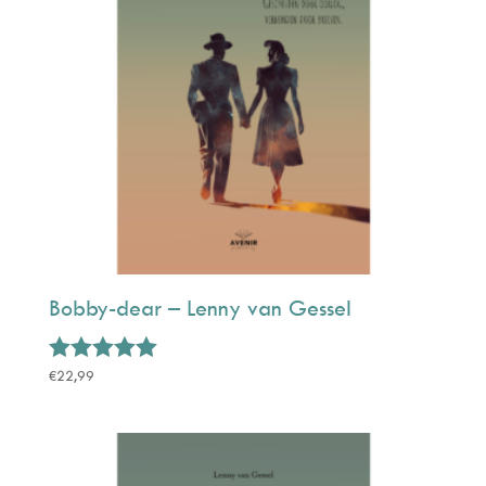
Bobby-dear – Lenny van Gessel
Gewaardeerd
€
22,99
5.00
uit 5