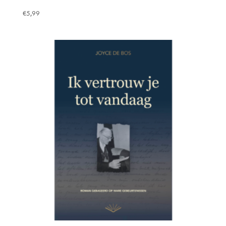
€
5,99