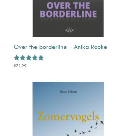
Over the borderline – Anika Rooke
Gewaardeerd
€
22,99
4.81
uit 5